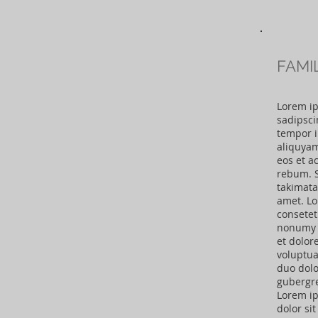
FAMI
Lorem ip
sadipsci
tempor i
aliquyam
eos et a
rebum. S
takimata
amet. Lo
consetet
nonumy 
et dolor
voluptua
duo dolo
gubergre
Lorem ip
dolor sit