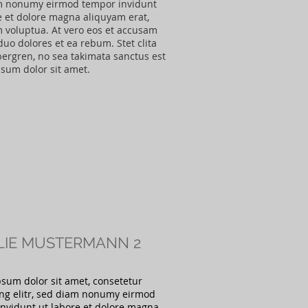
m nonumy eirmod tempor invidunt
e et dolore magna aliquyam erat,
 voluptua. At vero eos et accusam
 duo dolores et ea rebum. Stet clita
ergren, no sea takimata sanctus est
psum dolor sit amet.
LIE MUSTERMANN 2
sum dolor sit amet, consetetur
ng elitr, sed diam nonumy eirmod
nvidunt ut labore et dolore magna