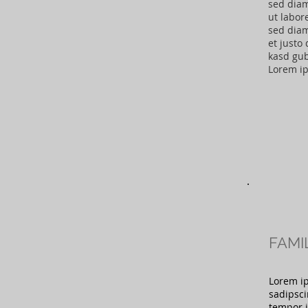
sed dia
ut labor
sed diam
et justo
kasd gub
Lorem i
FAMI
Lorem ip
sadipsci
tempor i