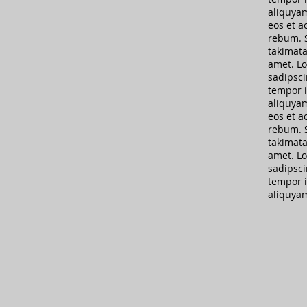
aliquyam
eos et a
rebum. S
takimata
amet. Lo
sadipsci
tempor i
aliquyam
eos et a
rebum. S
takimata
amet. Lo
sadipsci
tempor i
aliquya