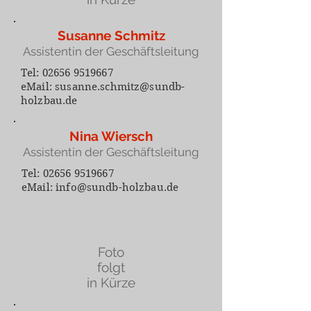
Susanne Schmitz
Assistentin der Geschäftsleitung
Tel:
02656 9519667
eMail:
susanne.schmitz@sundb-
holzbau.de
Nina Wiersch
Assistentin der Geschäftsleitung
Tel:
02656 9519667
eMail: info
@sundb-holzbau.de
Foto
folgt
in Kürze