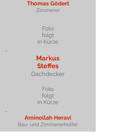
Thomas Gödert
Zimmerer
Foto
folgt
in Kürze
Markus
ark
Steffes
u
Dachdecker
Foto
folgt
in Kürze
Aminollah Heravi
Bau- und Zimmererhelfer