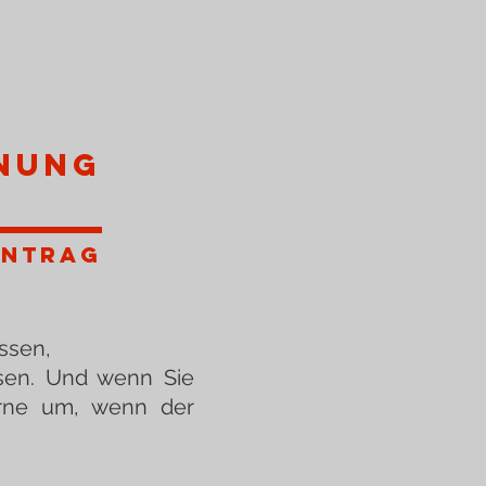
NUNG
antrag
issen,
ssen. Und wenn Sie
erne um, wenn der