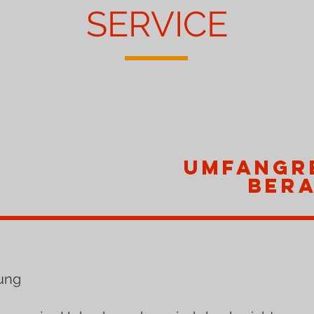
SERVICE
umfangr
Ber
ung