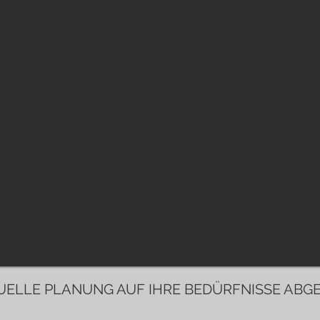
WIR SIND FÜR SIE DA!
DUELLE PLANUNG AUF IHRE BEDÜRFNISSE ABG